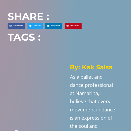
SHARE :
Facebook
Twitter
LinkedIn
Pinterest
TAGS :
By: Kak Salsa
As a ballet and
dance professional
at Namarina, I
believe that every
movement in dance
is an expression of
the soul and