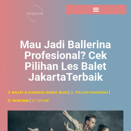
Mau Jadi Ballerina
Profesional? Cek
Pilihan Les Balet
JakartaTerbaik
BALLET & CLASSICAL DANCE
,
BLOG
TEACHER NAMARINA
18/02/2026
7:27 AM