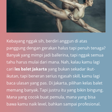
Kebayang nggak sih, berdiri anggun di atas
panggung dengan gerakan halus tapi penuh tenaga?
Banyak yang mimpi jadi ballerina, tapi nggak semua
tahu harus mulai dari mana. Nah, kalau kamu lagi
cari
les balet Jakarta
yang bukan sekadar ikut-
ikutan, tapi beneran serius ngasah skill, kamu lagi
baca ulasan yang pas. Di Jakarta, pilihan kelas balet
memang banyak. Tapi justru itu yang bikin bingung.
Mana yang cocok buat pemula, mana yang bisa
bawa kamu naik level, bahkan sampai profesional.