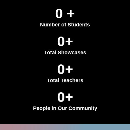
0
 +
Number of Students
0
+
Total Showcases
0
+
Total Teachers
0
+
People in Our Community