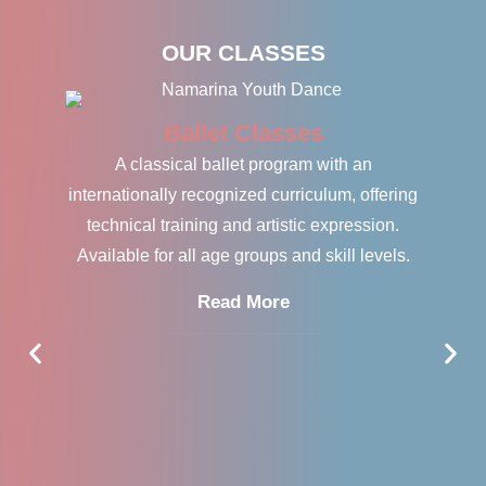
OUR CLASSES
Ballet Classes
A d
A classical ballet program with an
jazz
internationally recognized curriculum, offering
stu
technical training and artistic expression.
Available for all age groups and skill levels.
Read More