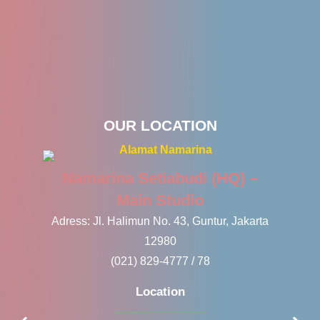
OUR LOCATION
Namarina Setiabudi (HQ) –
Main Studio
Jl
Adress: Jl. Halimun No. 43, Guntur, Jakarta
12980
(021) 829-4777 / 78
Location