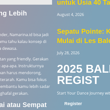
untuk Usia 40 T
ng Lebih
August 4, 2026
Sepatu Pointe: 
er, Namarina.id bisa jadi
Mulai di Les Bal
 kamu tahu kalau konsep di
a dewasa.
July 28, 2026
tan yang friendly. Gerakan
2025 BA
 apa-apa. Instrukturnya
apan harus mendorong,
REGIST
 terarah. Kamu bisa fokus
 membantu kamu lebih sadar
Start Your Dance Journey w
ghafal gerakan.
ai atau Sempat
Register