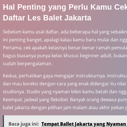
Hal Penting yang Perlu Kamu Ce
Daftar Les Balet Jakarta
Sebelum kamu asal daftar, ada beberapa hal yang sebaik
ini penting banget, apalagi kalau kamu baru mulai dan ngg
Pertama, cek apakah kelasnya benar-benar ramah pemula. 
bagus biasanya punya kelas khusus beginner adult, buka
sudah berpengalaman.
Kedua, perhatikan gaya mengajar instrukturnya. Instruktu
dan mau koreksi dengan cara yang enak didengar itu nilai 
studionya. Studio yang nyaman bikin kamu betah dan ngga
Keempat, jadwal yang fleksibel. Banyak orang dewasa punya
balet jakarta dengan pilihan jam malam atau akhir pekan j
Baca juga ini:
Tempat Ballet Jakarta yang Nyaman 