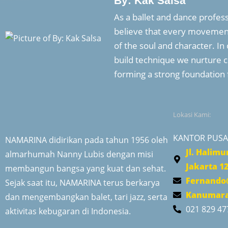
By: Kak Salsa
As a ballet and dance profess
believe that every movement
of the soul and character. In 
build technique we nurture c
forming a strong foundation 
Lokasi Kami:
KANTOR PUSA
NAMARINA didirikan pada tahun 1956 oleh
Jl. Halimu
almarhumah Nanny Lubis dengan misi
Jakarta 1
membangun bangsa yang kuat dan sehat.
Fernando
Sejak saat itu, NAMARINA terus berkarya
Kanumara
dan mengembangkan balet, tari jazz, serta
021 829 47
aktivitas kebugaran di Indonesia.