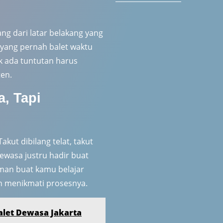
ang dari latar belakang yang
 yang pernah balet waktu
ak ada tuntutan harus
ten.
a, Tapi
kut dibilang telat, takut
dewasa justru hadir buat
aman buat kamu belajar
an menikmati prosesnya.
 Balet Dewasa Jakarta