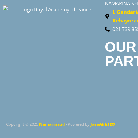
NAMARINA K
l. Gandari
Kebayoran
021 739 85
OUR
PAR
Copyright © 2025
Namarina.id
- Powered by
JasaAhliSEO