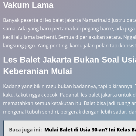
Vakum Lama
Banyak peserta di les balet jakarta Namarina.id justru dat
sama. Ada yang baru pertama kali pegang barre, ada juga
kecil lalu lama berhenti. Semua diperlakukan setara. Ngg
langsung jago. Yang penting, kamu jalan pelan tapi konsis
Les Balet Jakarta Bukan Soal Usi
Keberanian Mulai
Kadang yang bikin ragu bukan badannya, tapi pikirannya. Ta
kaku, takut nggak cocok. Padahal, les balet jakarta untuk 
mematahkan semua ketakutan itu. Balet bisa jadi ruang 
mengenal tubuh sendiri, bergerak dengan lebih sadar, d
Baca juga ini:
Mulai Balet di Usia 30-an? Ini Kelas