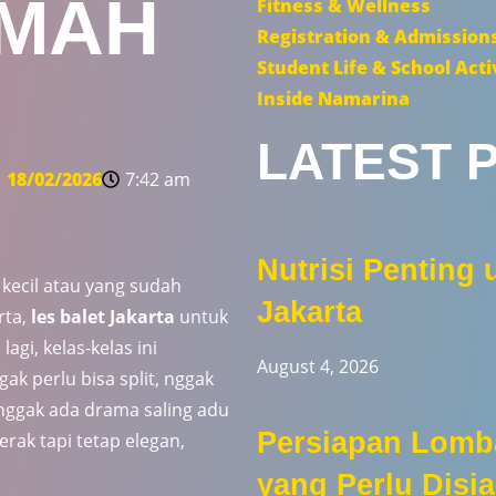
MAH
Fitness & Wellness
Registration & Admission
Student Life & School Acti
Inside Namarina
LATEST 
18/02/2026
7:42 am
Nutrisi Penting 
 kecil atau yang sudah
Jakarta
rta,
les balet Jakarta
untuk
gi, kelas-kelas ini
August 4, 2026
ak perlu bisa split, nggak
 nggak ada drama saling adu
Persiapan Lomba 
gerak tapi tetap elegan,
yang Perlu Disi