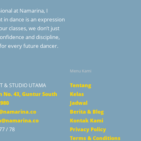
ional at Namarina, I
 in dance is an expression
our classes, we don’t just
onfidence and discipline,
for every future dancer.
Menu Kami
T & STUDIO UTAMA
Tentang
n No. 43, Guntur South
Kelas
2980
Jadwal
@namarina.co
Berita & Blog
@namarina.co
Kontak Kami
77 / 78
Privacy Policy
Terms & Conditions