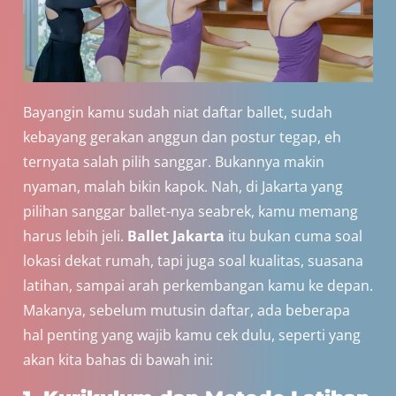
Bayangin kamu sudah niat daftar ballet, sudah
kebayang gerakan anggun dan postur tegap, eh
ternyata salah pilih sanggar. Bukannya makin
nyaman, malah bikin kapok. Nah, di Jakarta yang
pilihan sanggar ballet-nya seabrek, kamu memang
harus lebih jeli.
Ballet Jakarta
itu bukan cuma soal
lokasi dekat rumah, tapi juga soal kualitas, suasana
latihan, sampai arah perkembangan kamu ke depan.
Makanya, sebelum mutusin daftar, ada beberapa
hal penting yang wajib kamu cek dulu, seperti yang
akan kita bahas di bawah ini: