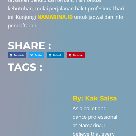
tawarkan pendidikan terbaik. Pilih sesuai
kebutuhan, mulai perjalanan balet profesional hari
ini. Kunjungi
NAMARINA.ID
untuk jadwal dan info
pendaftaran.
SHARE :
Facebook
Twitter
LinkedIn
Pinterest
TAGS :
By: Kak Salsa
As a ballet and
dance professional
at Namarina, I
believe that every